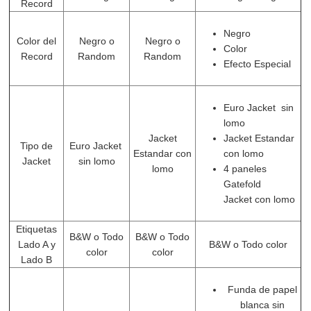
Record
Negro
Color del
Negro o
Negro o
Color
Record
Random
Random
Efecto Especial
Euro Jacket sin
lomo
Jacket
Jacket Estandar
Tipo de
Euro Jacket
Estandar con
con lomo
Jacket
sin lomo
lomo
4 paneles
Gatefold
Jacket con lomo
Etiquetas
B&W o Todo
B&W o Todo
Lado A y
B&W o Todo color
color
color
Lado B
Funda de papel
blanca sin