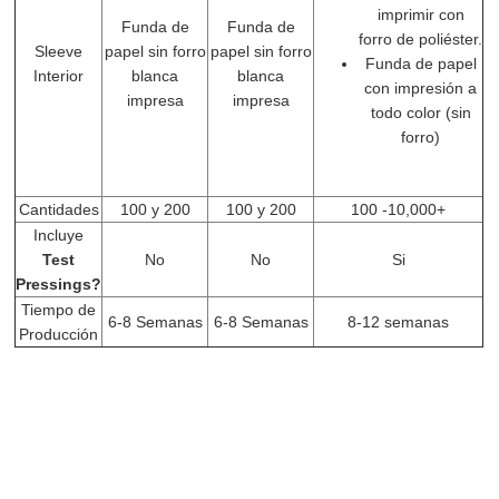
imprimir con
Funda de
Funda de
forro de poliéster.
Sleeve
papel sin forro
papel sin forro
Funda de papel
Interior
blanca
blanca
con impresión a
impresa
impresa
todo color (sin
forro)
Cantidades
100 y 200
100 y 200
100 -10,000+
Incluye
Test
No
No
Si
Pressings?
Tiempo de
6-8 Semanas
6-8 Semanas
8-12 semanas
Producción