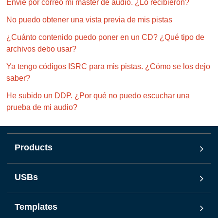
Envié por correo mi master de audio. ¿Lo recibieron?
No puedo obtener una vista previa de mis pistas
¿Cuánto contenido puedo poner en un CD? ¿Qué tipo de
archivos debo usar?
Ya tengo códigos ISRC para mis pistas. ¿Cómo se los dejo
saber?
He subido un DDP. ¿Por qué no puedo escuchar una
prueba de mi audio?
Products
USBs
Templates